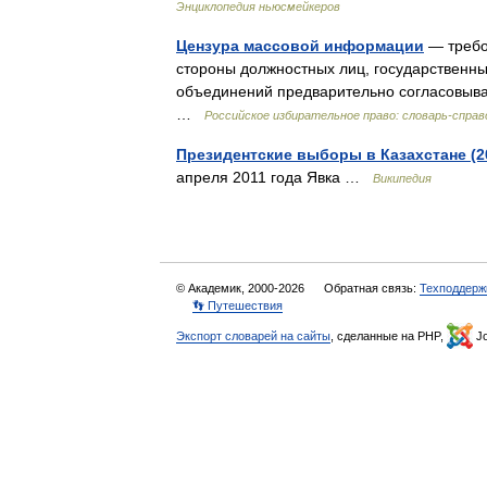
Энциклопедия ньюсмейкеров
Цензура массовой информации
— требо
стороны должностных лиц, государственны
объединений предварительно согласовыва
…
Российское избирательное право: словарь-справ
Президентские выборы в Казахстане (2
апреля 2011 года Явка …
Википедия
© Академик, 2000-2026
Обратная связь:
Техподдерж
👣 Путешествия
Экспорт словарей на сайты
, сделанные на PHP,
Jo