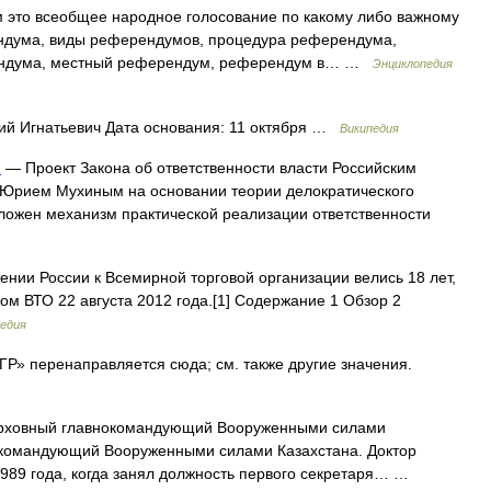
это всеобщее народное голосование по какому либо важному
ндума, виды референдумов, процедура референдума,
рендума, местный референдум, референдум в… …
Энциклопедия
й Игнатьевич Дата основания: 11 октября …
Википедия
и
— Проект Закона об ответственности власти Российским
 Юрием Мухиным на основании теории делократического
ложен механизм практической реализации ответственности
нии России к Всемирной торговой организации велись 18 лет,
ном ВТО 22 августа 2012 года.[1] Содержание 1 Обзор 2
едия
Р» перенаправляется сюда; см. также другие значения.
рховный главнокомандующий Вооруженными силами
окомандующий Вооруженными силами Казахстана. Доктор
 1989 года, когда занял должность первого секретаря… …