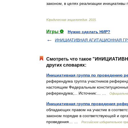
законом
,
в
целях
реализации
инициативы
Юридическая
энциклопедия
.
2015
.
Игры ⚽
Нужно сделать НИР?
ИНИЦИАТИВНАЯ АГИТАЦИОННАЯ Г
Смотреть что такое "ИНИЦИАТИ
других словарях:
Инициативная группа по проведению 
референдума группа участников референду
настоящим Федеральным конституционным
референдума;... Источник:… …
Официальна
Инициативная группа проведения рефе
обладающих правом на участие в соответ
законом порядке в соответствующей и ор
проведения… …
Российское избирательное пра