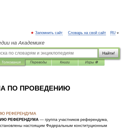
Запомнить сайт
Словарь на свой сайт
RU
едии на Академике
Найти!
Толкования
Переводы
Книги
Игры ⚽
ПА ПО ПРОВЕДЕНИЮ
ИЮ
РЕФЕРЕНДУМА
НИЮ
РЕФЕРЕНДУМА
—
группа
участников
референдума
,
установлены
настоящим
Федеральным
конституционным