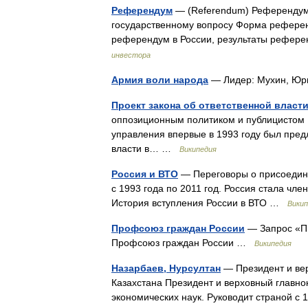
Референдум
— (Referendum) Референдум 
государственному вопросу Форма рефере
референдум в России, результаты рефе
инвестора
Армия воли народа
— Лидер: Мухин, Юри
Проект закона об ответственной власт
оппозиционным политиком и публицистом
управления впервые в 1993 году был пред
власти в… …
Википедия
Россия и ВТО
— Переговоры о присоедине
с 1993 года по 2011 год. Россия стала чле
История вступления России в ВТО …
Викип
Профсоюз граждан России
— Запрос «ПГ
Профсоюз граждан России …
Википедия
Назарбаев, Нурсултан
— Президент и ве
Казахстана Президент и верховный главн
экономических наук. Руководит страной с